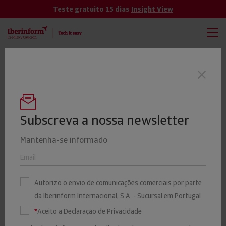
Teste gratuito 15 dias
Insight View
TODAS
VER MÁS
A morosidade trava o crescimento das
Últimas notícias
empresas portuguesas
Subscreva a nossa newsletter
Mantenha-se informado
Quase metade das empresas
de investigação e segurança
Autorizo o envio de comunicações comerciais por parte
da Iberinform Internacional, S.A. - Sucursal em Portugal
está em Lisboa e mais de
*
Aceito a Declaração de Privacidade
metade tem mais de 10 anos