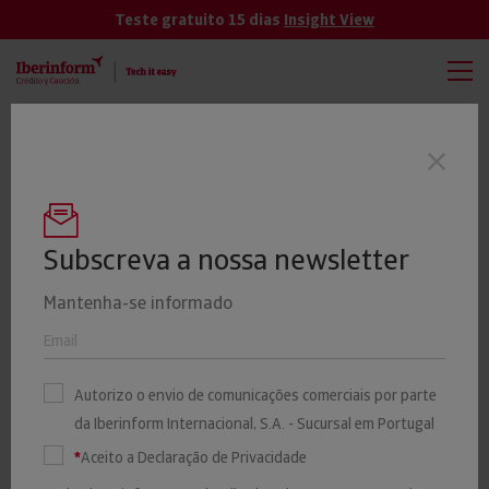
Teste gratuito 15 dias
Insight View
TODAS
VER MÁS
Quase metade das empresas de
Últimas notícias
investigação e segurança está em Lisboa
e mais de metade tem mais de 10 anos
Subscreva a nossa newsletter
Mantenha-se informado
70% das empresas sofrem
impactos negativos
Autorizo o envio de comunicações comerciais por parte
da Iberinform Internacional, S.A. - Sucursal em Portugal
significativos com os
*
Aceito a Declaração de Privacidade
atrasos nos pagamentos