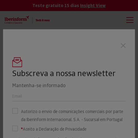
Teste gratuito 15 dias
Insight View
TODAS
VER MÁS
Quase metade das empresas de
Últimas notícias
investigação e segurança está em Lisboa
e mais de metade tem mais de 10 anos
Subscreva a nossa newsletter
Mantenha-se informado
As empresas que sofrem
incumprimentos
Autorizo o envio de comunicações comerciais por parte
da Iberinform Internacional, S.A. - Sucursal em Portugal
significativos aumentam
*
Aceito a Declaração de Privacidade
até aos 23%