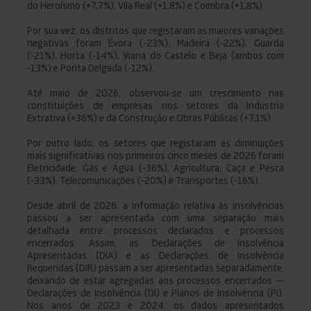
do Heroísmo (+7,7%), Vila Real (+1,8%) e Coimbra (+1,8%).
Por sua vez, os distritos que registaram as maiores variações
negativas foram Évora (-23%), Madeira (-22%), Guarda
(-21%), Horta (-14%), Viana do Castelo e Beja (ambos com
-13%) e Ponta Delgada (-12%).
Até maio de 2026, observou-se um crescimento nas
constituições de empresas nos setores da Indústria
Extrativa (+36%) e da Construção e Obras Públicas (+7,1%).
Por outro lado, os setores que registaram as diminuições
mais significativas nos primeiros cinco meses de 2026 foram
Eletricidade, Gás e Água (-36%), Agricultura, Caça e Pesca
(-33%), Telecomunicações (-20%) e Transportes (-16%).
Desde abril de 2026, a informação relativa às insolvências
passou a ser apresentada com uma separação mais
detalhada entre processos declarados e processos
encerrados. Assim, as Declarações de Insolvência
Apresentadas (DIA) e as Declarações de Insolvência
Requeridas (DIR) passam a ser apresentadas separadamente,
deixando de estar agregadas aos processos encerrados —
Declarações de Insolvência (DI) e Planos de Insolvência (PI).
Nos anos de 2023 e 2024, os dados apresentados