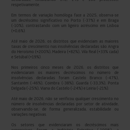
respetivamente.
Em termos de variação homóloga face a 2025, observa-se
um decréscimo significativo no Porto (-37%) e em Braga
(-10%), contrastando com um ligeiro acréscimo em Lisboa
(+0,6%).
Até maio de 2026, os distritos que evidenciam as maiores
taxas de crescimento nas insolvências declaradas são Angra
do Heroísmo (+200%), Madeira (+82%), Vila Real (+33% cada)
e Setúbal (+19%).
Nos primeiros cinco meses de 2026, os distritos que
evidenciaram os maiores decréscimos no número de
insolvências declaradas foram Castelo Branco (-47%),
Santarém (-46%), Coimbra (-38%), Guarda (-33,3%), Ponta
Delgada (-25%), Viana do Castelo (-24%) e Leiria (-21%).
Até maio de 2026, não se verificou qualquer crescimento no
número de insolvências declaradas por setor de atividade,
observando-se, de forma generalizada, estabilidade ou
variações negativas.
Os setores que evidenciaram os decréscimos mais
expressivos foram a Indústria Extrativa (-100%), a