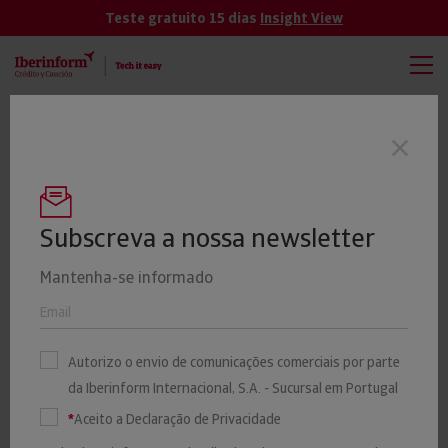
Teste gratuito 15 dias
Insight View
TODAS
VER MÁS
Quase metade das empresas de
Últimas notícias
investigação e segurança está em Lisboa
e mais de metade tem mais de 10 anos
Subscreva a nossa newsletter
Mantenha-se informado
Insolvências declaradas com
queda superior a 16% em
Autorizo o envio de comunicações comerciais por parte
da Iberinform Internacional, S.A. - Sucursal em Portugal
maio face a 2025
*
Aceito a Declaração de Privacidade
11 JUNHO 2026
Iberinform
Iberinform