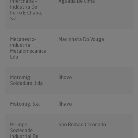
Inferchapa -
Aguada De Cima
Indústria De
Ferro E Chapa,
S.a
Mecanesto-
Macinhata Do Vouga
industria
Metalomecanica,
Lda
Motomig
Ílhavo
Soldadura, Lda
Motomig, S.a.
Ílhavo
Pirimpe -
São Romão Coronado
Sociedade
Industrial De