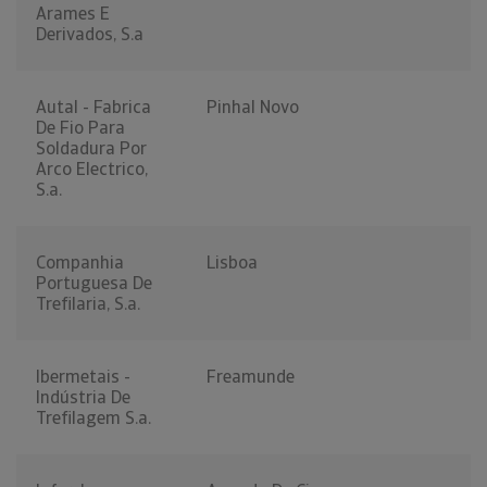
Arames E
Derivados, S.a
Autal - Fabrica
Pinhal Novo
De Fio Para
Soldadura Por
Arco Electrico,
S.a.
Companhia
Lisboa
Portuguesa De
Trefilaria, S.a.
Ibermetais -
Freamunde
Indústria De
Trefilagem S.a.