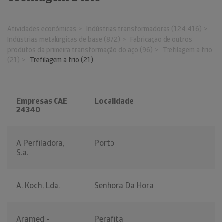
Atividades económicas
Indústrias transformadoras (124.416)
Indústrias metalúrgicas de base (872)
Fabricação de outros
produtos da primeira transformação do aço (96)
Trefilagem a frio
(21)
Trefilagem a frio (21)
Empresas CAE
Localidade
24340
A Perfiladora,
Porto
S.a.
A. Koch, Lda.
Senhora Da Hora
Aramed -
Perafita