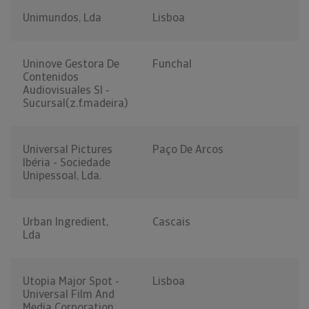
Unimundos, Lda
Lisboa
Uninove Gestora De
Funchal
Contenidos
Audiovisuales Sl -
Sucursal(z.f.madeira)
Universal Pictures
Paço De Arcos
Ibéria - Sociedade
Unipessoal, Lda.
Urban Ingredient,
Cascais
Lda
Utopia Major Spot -
Lisboa
Universal Film And
Media Corporation,