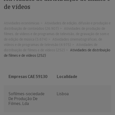
de vídeos
Atividades económicas
Atividades de edição, difusão e produção e
distribuição de conteúdos (26.907)
Atividades de produção de
filmes, de vídeos e de programas de televisão, de gravação de som e
de edição de música (5.674)
Atividades cinematográficas, de
vídeos e de programas de televisão (4.975)
Atividades de
distribuição de filmes e de vídeos (252)
Atividades de distribuição
de filmes e de vídeos (252)
Empresas CAE 59130
Localidade
Sofilmes-sociedade
Lisboa
De Produção De
Filmes, Lda